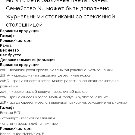
могут иметь различные цвета тканей.
Семейство Nu может быть дополнено
журнальными столиками со стеклянной
столешницей.
Варианты продукции
Газлифт
Ролики/касторы
Рамка
Вес нетто
Вес брутто
Дополнительная информация
Варианты продукции
20H - вращающееся кресло, маленькая раковина, четыре ножки
20HW - кресло, малая раковина, деревянные ножки
20HC - вращающееся кресло, малая раковина, основание 4 звезды с
роликами
20V3 - кресло, малый корпус, проволочный каркас
20R - вращающееся кресло, малый корпус, круглое основание
20F - вращающееся кресло, маленькая раковина, основание на 4 ножках
Газлифт
Версия F/R:
- стандарт - газлифт без памяти
- опция - газовый лифт с памятью
Ролики/касторы
Исполнение H/HW/V3/F