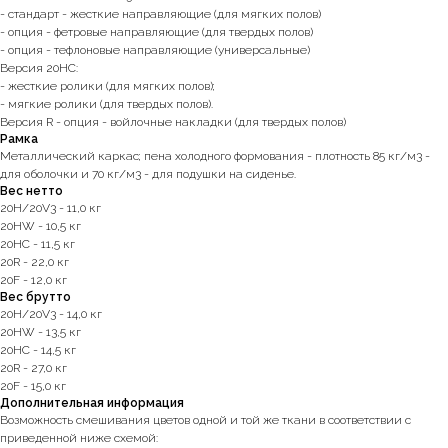
- стандарт - жесткие направляющие (для мягких полов)
- опция - фетровые направляющие (для твердых полов)
- опция - тефлоновые направляющие (универсальные)
Версия 20HC:
- жесткие ролики (для мягких полов);
- мягкие ролики (для твердых полов).
Версия R - опция - войлочные накладки (для твердых полов)
Рамка
Металлический каркас; пена холодного формования - плотность 85 кг/м3 -
для оболочки и 70 кг/м3 - для подушки на сиденье.
Вес нетто
20H/20V3 - 11,0 кг
20HW - 10,5 кг
20HC - 11,5 кг
20R - 22,0 кг
20F - 12,0 кг
Вес брутто
20H/20V3 - 14,0 кг
20HW - 13,5 кг
20HC - 14,5 кг
20R - 27,0 кг
20F - 15,0 кг
Дополнительная информация
Возможность смешивания цветов одной и той же ткани в соответствии с
приведенной ниже схемой: