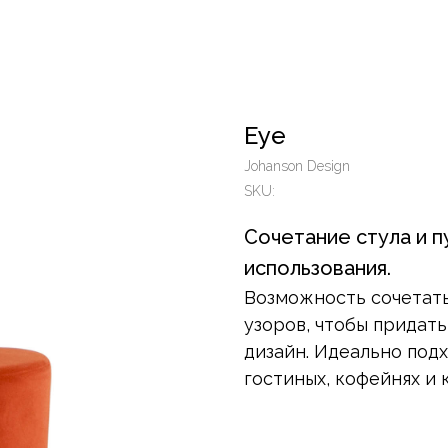
Eye
Johanson Design
SKU:
Сочетание стула и п
использования.
Возможность сочетать
узоров, чтобы прида
дизайн. Идеально подх
гостиных, кофейнях и 